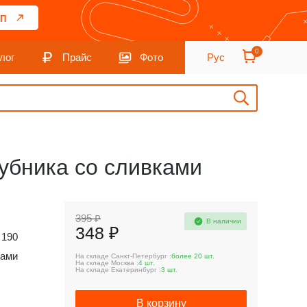
П
0
лог
Прайс
Фото
Рус
убника со сливками
395 ₽
В наличии
348 ₽
190
ками
На складе Санкт-Петербург :
более 20 шт.
На складе Москва :
4 шт.
На складе Екатеринбург :
3 шт.
В корзину