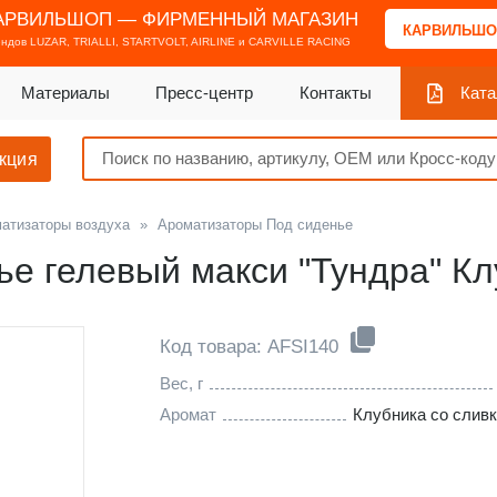
АРВИЛЬШОП — ФИРМЕННЫЙ МАГАЗИН
КАРВИЛЬШО
ендов
LUZAR, TRIALLI, STARTVOLT, AIRLINE и CARVILLE RACING
Материалы
Пресс-центр
Контакты
Ката
кция
атизаторы воздуха
»
Ароматизаторы Под сиденье
ье гелевый макси "Тундра" Кл
Код товара: AFSI140
Вес, г
Аромат
Клубника со слив