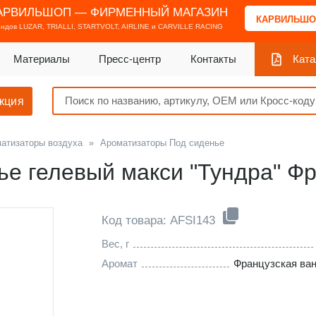
АРВИЛЬШОП — ФИРМЕННЫЙ МАГАЗИН
КАРВИЛЬШО
ендов
LUZAR, TRIALLI, STARTVOLT, AIRLINE и CARVILLE RACING
Материалы
Пресс-центр
Контакты
Ката
кция
атизаторы воздуха
»
Ароматизаторы Под сиденье
ье гелевый макси "Тундра" Ф
Код товара: AFSI143
Вес, г
Аромат
Французская ва