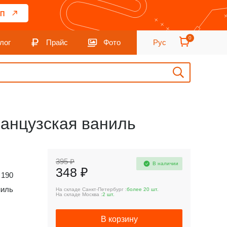
П
0
лог
Прайс
Фото
Рус
ранцузская ваниль
395 ₽
В наличии
348 ₽
190
ниль
На складе Санкт-Петербург :
более 20 шт.
На складе Москва :
2 шт.
В корзину