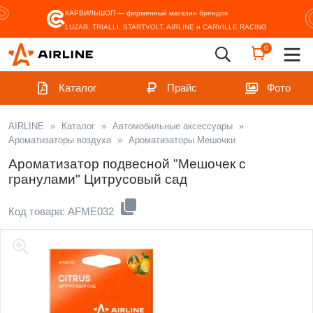
КАРВИЛЬШОП — фирменный магазин
брендов
LUZAR, TRIALLI, STARTVOLT, AIRLINE и CARVILLE RACING
0
Каталог
Прайс
Фото
AIRLINE
»
Каталог
»
Автомобильные аксессуары
»
Ароматизаторы воздуха
»
Ароматизаторы Мешочки
Ароматизатор подвесной "Мешочек с
гранулами" Цитрусовый сад
Код товара: AFME032