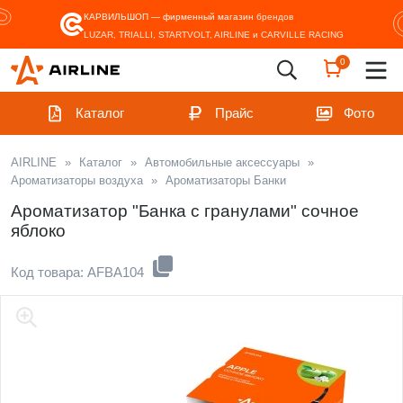
КАРВИЛЬШОП — фирменный магазин
брендов
LUZAR, TRIALLI, STARTVOLT, AIRLINE и CARVILLE RACING
0
Каталог
Прайс
Фото
AIRLINE
»
Каталог
»
Автомобильные аксессуары
»
Ароматизаторы воздуха
»
Ароматизаторы Банки
Ароматизатор "Банка с гранулами" сочное
яблоко
Код товара: AFBA104