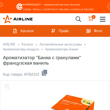
КАРВИЛЬШОП — фирменный магазин
брендов
LUZAR, TRIALLI, STARTVOLT, AIRLINE и CARVILLE RACING
0
Каталог
Прайс
Фото
AIRLINE
»
Каталог
»
Автомобильные аксессуары
»
Ароматизаторы воздуха
»
Ароматизаторы Банки
Ароматизатор "Банка с гранулами"
французская ваниль
Код товара: AFBA102