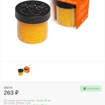
330 ₽
В наличии
263 ₽
На складе Санкт-Петербург :
более 20 шт.
На складе Москва :
2 шт.