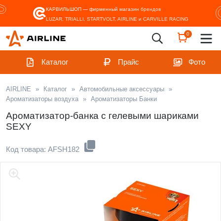
КАРВИЛЬШОП — фирменный магазин
брендов
LUZAR, TRIALLI, STARTVOLT, AIRLINE и CARVILLE RACING
0
Каталог
Прайс
Фото
AIRLINE
»
Каталог
»
Автомобильные аксессуары
»
Ароматизаторы воздуха
»
Ароматизаторы Банки
Ароматизатор-банка с гелевыми шариками
SEXY
Код товара: AFSH182