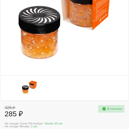
325 ₽
В наличии
285 ₽
На складе Санкт-Петербург :
более 20 шт.
На складе Москва :
1 шт.