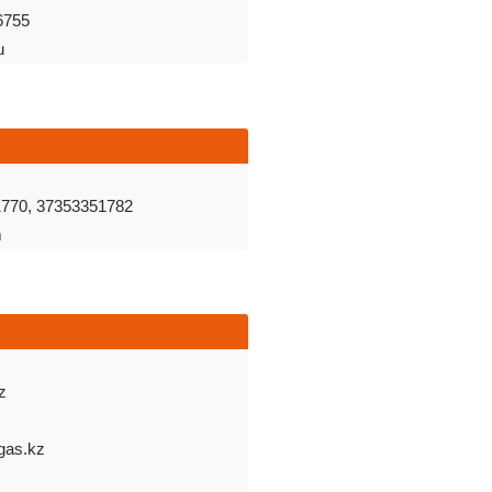
6755
u
770, 37353351782
m
z
gas.kz