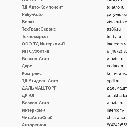
ТД Авто-Компонент
td-auto.ru
Paliy-Auto
paliy-auto.
Виват
vivatauto.
ТехТрансСервис
tts86.ru
Техномаркет
tm-tv.ru
ООО ТД Интерком-Л
intercom.v
ИП Субботин
8 (4872) 3
Восход-Авто
v-avto.ru
Дарс
aodars.ru
Комтранс
kom-trans.
ТД Агидель-Авто
agdl.ru
ДАЛЬМАШТОРГ
дальмашт
ДК ЮГ
autokhado
Восход-Авто
v-avto.ru
Интерком-Л
interkom-l.
ЧитаАвтоСнаб
chita-a-s.r
Авторегион
8(4242)55