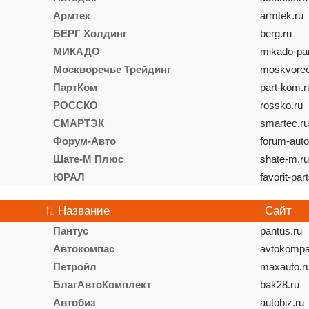
Армтек
armtek.ru
БЕРГ Холдинг
berg.ru
МИКАДО
mikado-par
Москворечье Трейдинг
moskvorec
ПартКом
part-kom.r
РОССКО
rossko.ru
СМАРТЭК
smartec.ru
Форум-Авто
forum-auto
Шате-М Плюс
shate-m.ru
ЮРАЛ
favorit-par
Название
Сайт
Пантус
pantus.ru
Автокомпас
avtokompa
Петройл
maxauto.r
БлагАвтоКомплект
bak28.ru
Автобиз
autobiz.ru