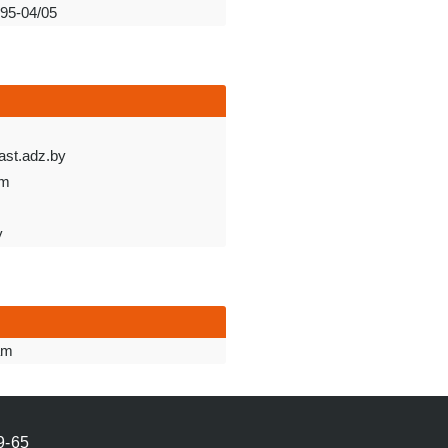
-95-04/05
ast.adz.by
om
y
am
9-65