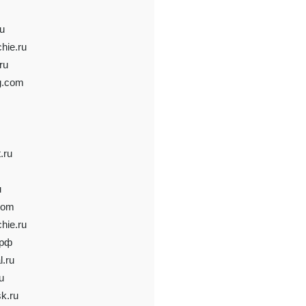
u
hie.ru
ru
g.com
.ru
u
com
hie.ru
.рф
l.ru
u
sk.ru