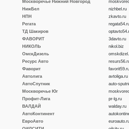
Москворечье Нижний Новгород
moskvorec
НижБел
nizhbel.ru
НПН
zkavto.ru
Регата
regata54.r
ТД Шакиров
optavto54.
ФАВОРИТ
3davto.ru
НИКОЛЬ
nikol.biz
ОмскДизель
omskdizel.
Ресурс Авто
resurs56.r
Фаворит
favorit59.r
Автолига
avtoliga.ru
АвтоСпутник
auto-sputn
Москворечье Юг
moskvorec
Профит-Лига
pr-lg.ru
ВАЛДАЙ
walday.ru
АвтоКонтинент
autokontin
ЕвроАвто
euroauto.r
ОИЛСИТИ
oilcity.ru