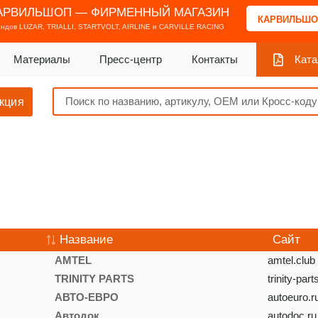
АРВИЛЬШОП — ФИРМЕННЫЙ МАГАЗИН
КАРВИЛЬШО
ендов
LUZAR, TRIALLI, STARTVOLT, AIRLINE и CARVILLE RACING
Материалы
Пресс-центр
Контакты
Ката
кция
Название
Сайт
AMTEL
amtel.club
TRINITY PARTS
trinity-part
АВТО-ЕВРО
autoeuro.r
Автодок
autodoc.ru