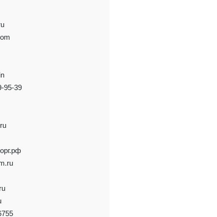
ru
com
in
9-95-39
ru
орг.рф
m.ru
ru
u
6755