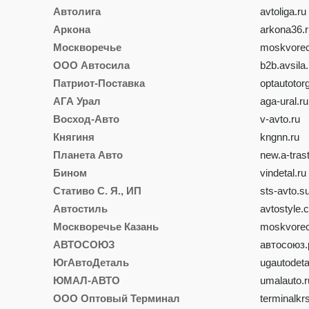
Автолига
avtoliga.ru
Аркона
arkona36.r
Москворечье
moskvorec
ООО Автосила
b2b.avsila.
Патриот-Поставка
optautotor
АГА Урал
aga-ural.ru
Восход-Авто
v-avto.ru
Княгиня
kngnn.ru
Планета Авто
new.a-trast
Бином
vindetal.ru
Стативо С. Я., ИП
sts-avto.s
Автостиль
avtostyle.
Москворечье Казань
moskvorec
АВТОСОЮЗ
автосоюз
ЮгАвтоДеталь
ugautodeta
ЮМАЛ-АВТО
umalauto.r
ООО Оптовый Терминал
terminalkr