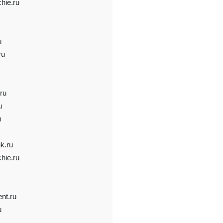
hie.ru
u
ru
ru
u
u
ik.ru
hie.ru
ent.ru
u