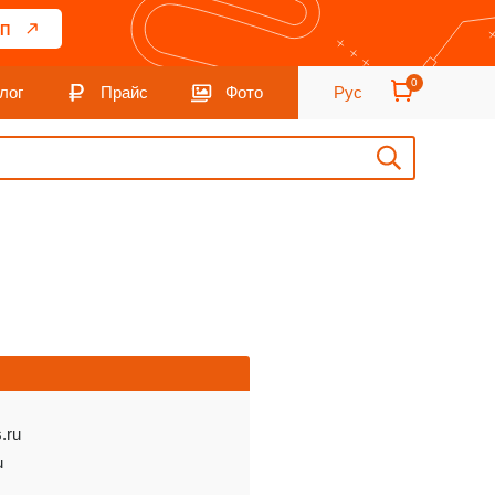
П
0
лог
Прайс
Фото
Рус
s.ru
u