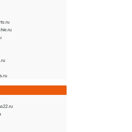
ts.ru
hie.ru
u
.ru
ts.ru
s22.ru
u