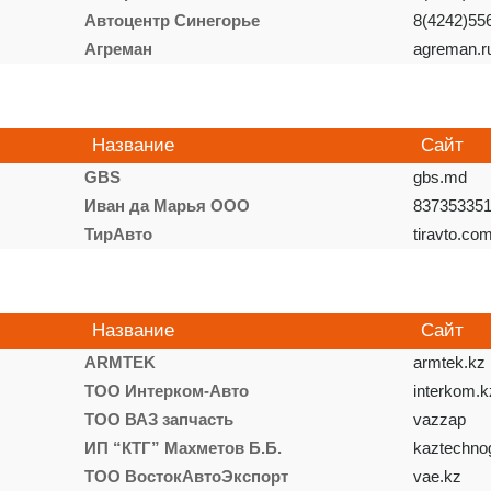
Автоцентр Синегорье
8(4242)55
Агреман
agreman.r
Название
Сайт
GBS
gbs.md
Иван да Марья ООО
837353351
ТирАвто
tiravto.co
Название
Сайт
ARMTEK
armtek.kz
ТОО Интерком-Авто
interkom.k
ТОО ВАЗ запчасть
vazzap
ИП “КТГ” Махметов Б.Б.
kaztechno
ТОО ВостокАвтоЭкспорт
vae.kz