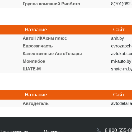
Группа компаний РивАвто
8(701)082
Название
Сайт
АвтоНИКАхим плюс
anh.by
Еврозапчасть
evrozapch
Качественные АвтоТовары
avtokat.c
Монлибон
ml-auto.by
ШАТЕ-М
shate-m.b
Название
Сайт
Автодеталь
avtodetal.
8 800 555-8
Сотрудничество
Материалы