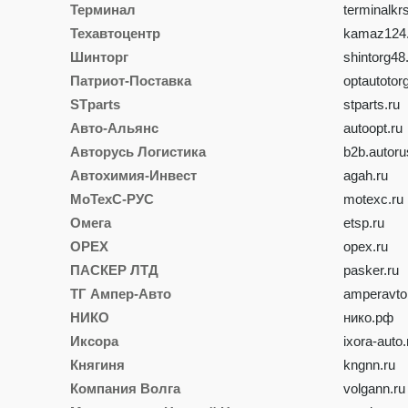
Терминал
terminalkr
Техавтоцентр
kamaz124.
Шинторг
shintorg48
Патриот-Поставка
optautotor
STparts
stparts.ru
Авто-Альянс
autoopt.ru
Авторусь Логистика
b2b.autoru
Автохимия-Инвест
agah.ru
МоТехС-РУС
motexc.ru
Омега
etsp.ru
ОРЕХ
opex.ru
ПАСКЕР ЛТД
pasker.ru
ТГ Ампер-Авто
amperavto
НИКО
нико.рф
Иксора
ixora-auto.
Княгиня
kngnn.ru
Компания Волга
volgann.ru