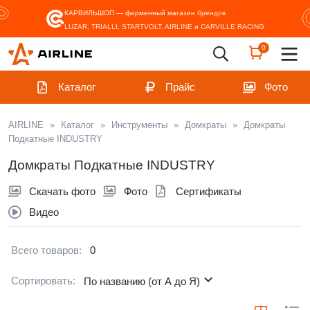
КАРВИЛЬШОП — фирменный магазин
брендов
LUZAR, TRIALLI, STARTVOLT, AIRLINE и CARVILLE RACING
0
Каталог
Прайс
Фото
AIRLINE
»
Каталог
»
Инструменты
»
Домкраты
»
Домкраты
Подкатные INDUSTRY
Домкраты Подкатные INDUSTRY
Скачать фото
Фото
Сертификаты
Видео
Всего товаров:
0
Сортировать:
По названию (от А до Я)