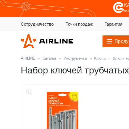
К
бр
Сотрудничество
Точки продаж
Гарантия
Проду
AIRLINE
»
Каталог
»
Инструменты
»
Ключи
»
Ключи т
Набор ключей трубчатых