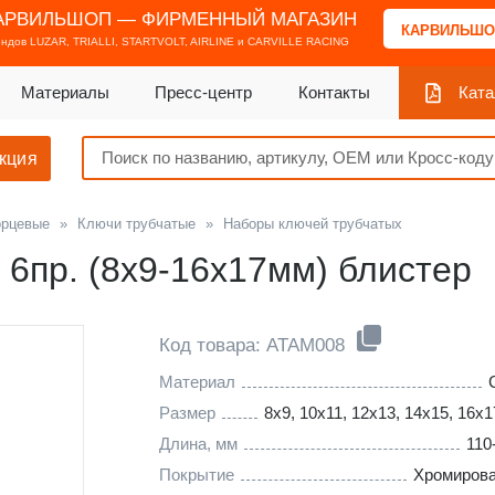
АРВИЛЬШОП — ФИРМЕННЫЙ МАГАЗИН
КАРВИЛЬШО
ендов
LUZAR, TRIALLI, STARTVOLT, AIRLINE и CARVILLE RACING
Материалы
Пресс-центр
Контакты
Ката
кция
орцевые
»
Ключи трубчатые
»
Наборы ключей трубчатых
 6пр. (8х9-16х17мм) блистер
Код товара: ATAM008
Материал
Размер
8x9, 10x11, 12x13, 14x15, 16x
Длина, мм
110
Покрытие
Хромиров