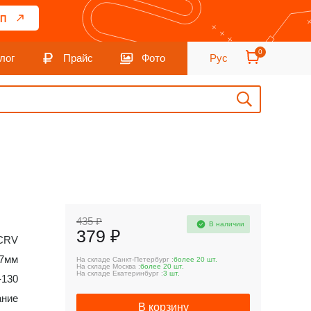
П
0
лог
Прайс
Фото
Рус
435 ₽
В наличии
379 ₽
CRV
17мм
На складе Санкт-Петербург :
более 20 шт.
На складе Москва :
более 20 шт.
На складе Екатеринбург :
3 шт.
-130
ание
В корзину