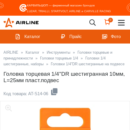
КАРВИЛЬШОП — фирменный магазин
брендов
LUZAR, TRIALLI, STARTVOLT, AIRLINE и CARVILLE RACING
0
Каталог
Прайс
Фото
AIRLINE
»
Каталог
»
Инструменты
»
Головки торцевые и
принадлежности
»
Головки торцевые 1/4
»
Головки 1/4
шестигранные, наборы
»
Головки 1/4''DR шестигранные на подвесе
Головка торцевая 1/4"DR шестигранная 10мм,
L=25мм пласт.подвес
Код товара: AT-S14-06