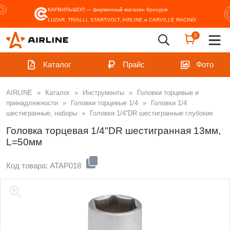
КАРВИЛЬШОП — фирменный магазин
брендов
LUZAR, TRIALLI, STARTVOLT, AIRLINE и CARVILLE RACING
0
Каталог
Прайс
Фото
AIRLINE
»
Каталог
»
Инструменты
»
Головки торцевые и
принадлежности
»
Головки торцевые 1/4
»
Головки 1/4
шестигранные, наборы
»
Головки 1/4''DR шестигранные глубокие
Головка торцевая 1/4"DR шестигранная 13мм,
L=50мм
Код товара: ATAP018