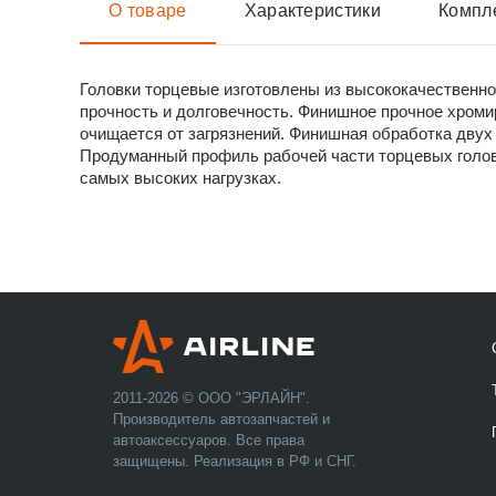
О товаре
Характеристики
Компл
Головки торцевые изготовлены из высококачественно
прочность и долговечность. Финишное прочное хроми
очищается от загрязнений. Финишная обработка двух 
Продуманный профиль рабочей части торцевых голово
самых высоких нагрузках.
2011-2026 © ООО "ЭРЛАЙН".
Производитель автозапчастей и
автоаксессуаров. Все права
защищены. Реализация в РФ и СНГ.