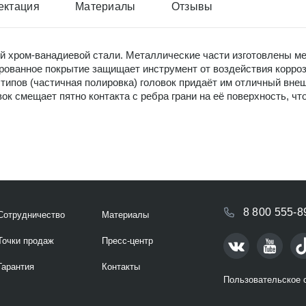
ектация
Материалы
Отзывы
й хром-ванадиевой стали. Металлические части изготовлены ме
рованное покрытие защищает инструмент от воздействия коррози
типов (частичная полировка) головок придаёт им отличный вне
к смещает пятно контакта с ребра грани на её поверхность, чт
8 800 555-8
Сотрудничество
Материалы
Точки продаж
Пресс-центр
Гарантия
Контакты
Пользовательское 