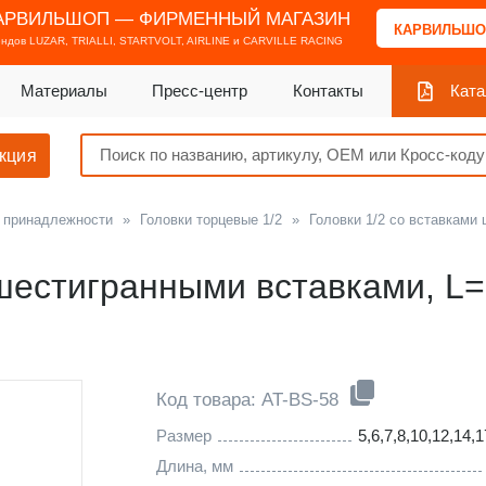
АРВИЛЬШОП — ФИРМЕННЫЙ МАГАЗИН
КАРВИЛЬШО
ендов
LUZAR, TRIALLI, STARTVOLT, AIRLINE и CARVILLE RACING
Материалы
Пресс-центр
Контакты
Ката
кция
и принадлежности
»
Головки торцевые 1/2
»
Головки 1/2 со вставками
шестигранными вставками, L=
Код товара: AT-BS-58
Размер
5,6,7,8,10,12,14,
Длина, мм