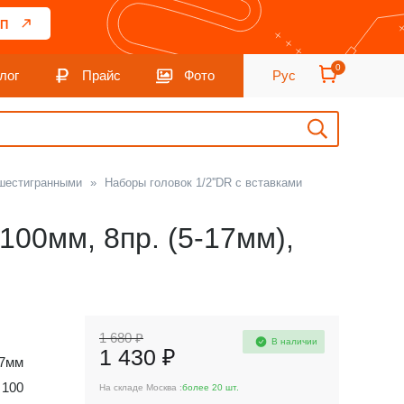
П
0
лог
Прайс
Фото
Рус
 шестигранными
»
Наборы головок 1/2''DR с вставками
100мм, 8пр. (5-17мм),
1 680 ₽
В наличии
1 430 ₽
17мм
100
На складе Москва :
более 20 шт.