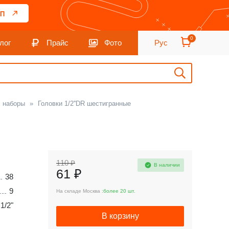
П
0
лог
Прайс
Фото
Рус
, наборы
»
Головки 1/2''DR шестигранные
110 ₽
В наличии
61 ₽
38
9
На складе Москва :
более 20 шт.
1/2"
В корзину