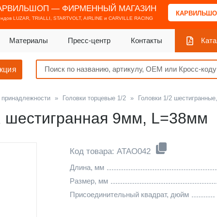
АРВИЛЬШОП — ФИРМЕННЫЙ МАГАЗИН
КАРВИЛЬШО
ендов
LUZAR, TRIALLI, STARTVOLT, AIRLINE и CARVILLE RACING
Материалы
Пресс-центр
Контакты
Ката
кция
и принадлежности
»
Головки торцевые 1/2
»
Головки 1/2 шестигранные
R шестигранная 9мм, L=38мм
Код товара: ATAO042
Длина, мм
Размер, мм
Присоединительный квадрат, дюйм