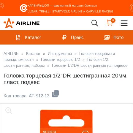
КАРВИЛЬШОП — фирменный магазин
брендов
LUZAR, TRIALLI, STARTVOLT, AIRLINE и CARVILLE RACING
0
Каталог
Прайс
Фото
AIRLINE
»
Каталог
»
Инструменты
»
Головки торцевые и
принадлежности
»
Головки торцевые 1/2
»
Головки 1/2
шестигранные, наборы
»
Головки 1/2''DR шестигранные на подвесе
Головка торцевая 1/2"DR шестигранная 20мм,
пласт. подвес
Код товара: AT-S12-13