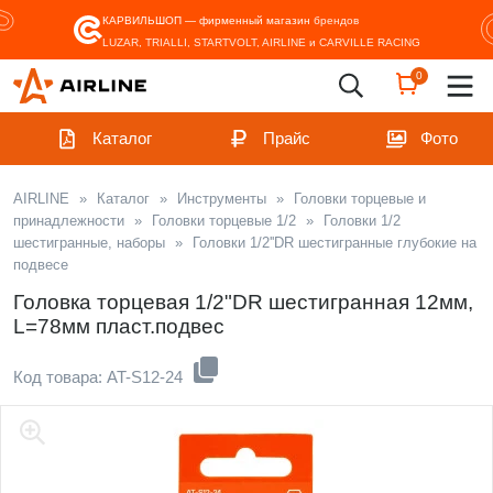
КАРВИЛЬШОП — фирменный магазин
брендов
LUZAR, TRIALLI, STARTVOLT, AIRLINE и CARVILLE RACING
0
Каталог
Прайс
Фото
AIRLINE
»
Каталог
»
Инструменты
»
Головки торцевые и
принадлежности
»
Головки торцевые 1/2
»
Головки 1/2
шестигранные, наборы
»
Головки 1/2''DR шестигранные глубокие на
подвесе
Головка торцевая 1/2"DR шестигранная 12мм,
L=78мм пласт.подвес
Код товара: AT-S12-24