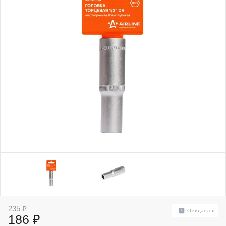
235 ₽
Ожидается
186 ₽