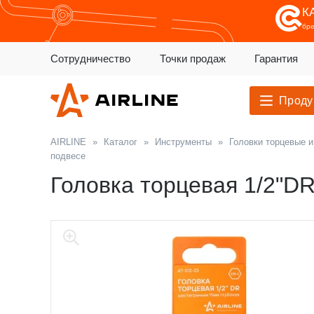
К
бр
Сотрудничество
Точки продаж
Гарантия
Проду
AIRLINE
»
Каталог
»
Инструменты
»
Головки торцевые 
подвесе
Головка торцевая 1/2"D