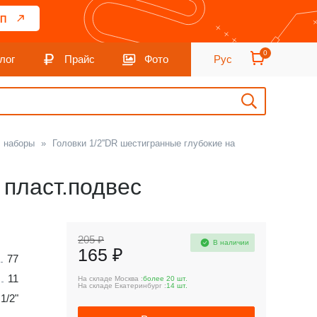
П
0
лог
Прайс
Фото
Рус
, наборы
»
Головки 1/2''DR шестигранные глубокие на
 пласт.подвес
205 ₽
В наличии
165 ₽
77
11
На складе Москва :
более 20 шт.
На складе Екатеринбург :
14 шт.
1/2"