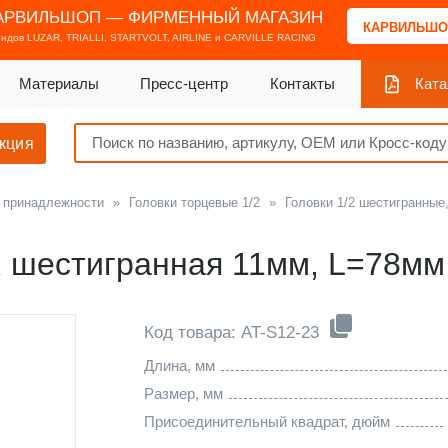
АРВИЛЬШОП — ФИРМЕННЫЙ МАГАЗИН
КАРВИЛЬШО
ендов
LUZAR, TRIALLI, STARTVOLT, AIRLINE и CARVILLE RACING
Материалы
Пресс-центр
Контакты
Ката
кция
и принадлежности
»
Головки торцевые 1/2
»
Головки 1/2 шестигранные
R шестигранная 11мм, L=78мм
Код товара: AT-S12-23
Длина, мм
Размер, мм
Присоединительный квадрат, дюйм