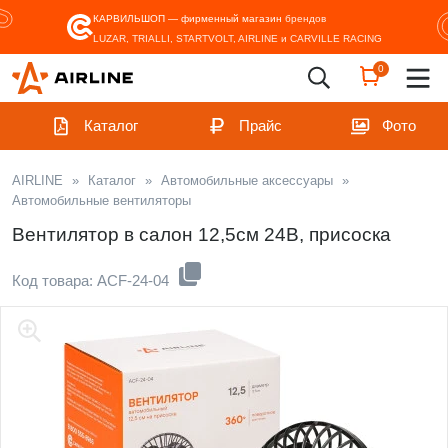
КАРВИЛЬШОП — фирменный магазин
брендов
LUZAR, TRIALLI, STARTVOLT, AIRLINE и CARVILLE RACING
0
Каталог
Прайс
Фото
AIRLINE
»
Каталог
»
Автомобильные аксессуары
»
Автомобильные вентиляторы
Вентилятор в салон 12,5см 24В, присоска
Код товара: ACF-24-04