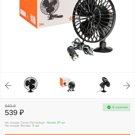
640 ₽
В наличии
539 ₽
На складе Санкт-Петербург :
более 20 шт.
На складе Москва :
5 шт.