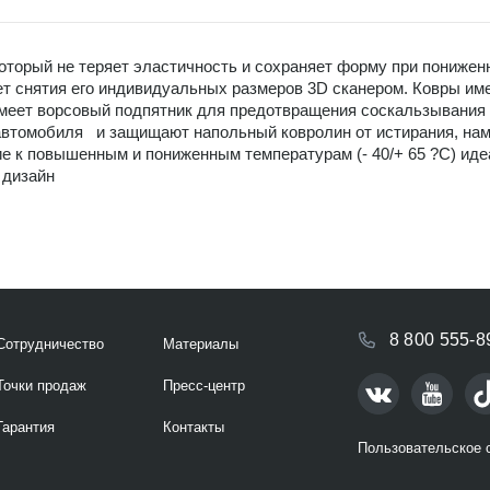
который не теряет эластичность и сохраняет форму при пониже
ет снятия его индивидуальных размеров 3D сканером. Ковры и
еет ворсовый подпятник для предотвращения соскальзывания н
втомобиля и защищают напольный ковролин от истирания, намок
е к повышенным и пониженным температурам (- 40/+ 65 ?С) иде
 дизайн
8 800 555-8
Сотрудничество
Материалы
Точки продаж
Пресс-центр
Гарантия
Контакты
Пользовательское 