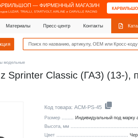
АРВИЛЬШОП — ФИРМЕННЫЙ МАГАЗИН
КАРВИЛЬШО
ендов
LUZAR, TRIALLI, STARTVOLT, AIRLINE и CARVILLE RACING
Материалы
Пресс-центр
Контакты
Ката
кция
ы модельные
printer Classic (ГАЗ) (13-), п
Код товара: ACM-PS-45
Размер
Индивидуальный под марку 
Высота, мм
Цвет
Чер