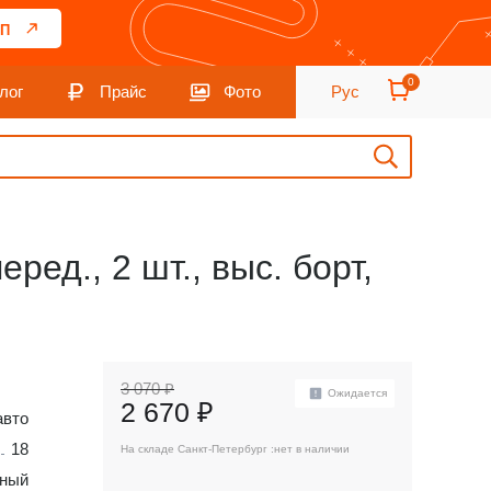
П
0
лог
Прайс
Фото
Рус
еред., 2 шт., выс. борт,
3 070 ₽
Ожидается
2 670 ₽
авто
18
На складе Санкт-Петербург :
нет в наличии
ный