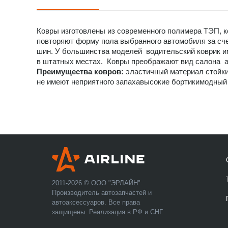
Ковры изготовлены из современного полимера ТЭП, 
повторяют форму пола выбранного автомобиля за сч
шин. У большинства моделей водительский коврик им
в штатных местах. Ковры преображают вид салона а
Преимущества ковров:
эластичный материал стойки
не имеют неприятного запахавысокие бортикимодный
2011-2026 © ООО "ЭРЛАЙН".
Производитель автозапчастей и
автоаксессуаров. Все права
защищены. Реализация в РФ и СНГ.