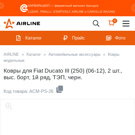
КАРВИЛЬШОП — фирменный магазин
брендов
LUZAR, TRIALLI, STARTVOLT, AIRLINE и CARVILLE RACING
0
Каталог
Прайс
Фото
AIRLINE
»
Каталог
»
Автомобильные аксессуары
»
Ковры
модельные
Ковры для Fiat Ducato III (250) (06-12), 2 шт.,
выс. борт, 1й ряд, ТЭП, черн.
Код товара: ACM-PS-26