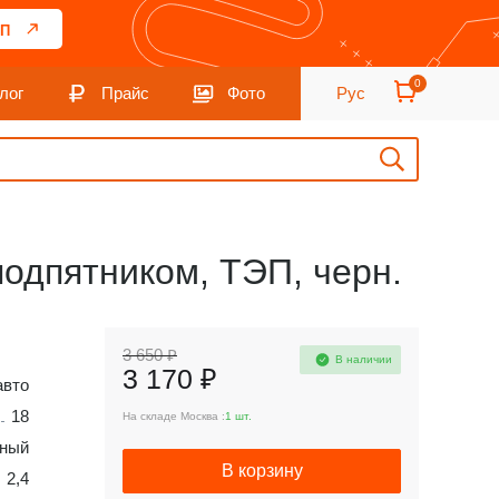
П
0
лог
Прайс
Фото
Рус
с подпятником, ТЭП, черн.
3 650 ₽
В наличии
3 170 ₽
авто
18
На складе Москва :
1 шт.
ный
В корзину
2,4