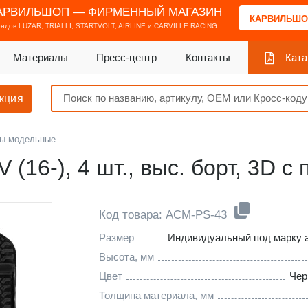
АРВИЛЬШОП — ФИРМЕННЫЙ МАГАЗИН
КАРВИЛЬШО
ендов
LUZAR, TRIALLI, STARTVOLT, AIRLINE и CARVILLE RACING
Материалы
Пресс-центр
Контакты
Ката
кция
ы модельные
 (16-), 4 шт., выс. борт, 3D 
Код товара: ACM-PS-43
Размер
Индивидуальный под марку 
Высота, мм
Цвет
Чер
Толщина материала, мм