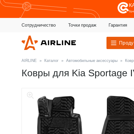
К
бр
Сотрудничество
Точки продаж
Гарантия
Проду
AIRLINE
»
Каталог
»
Автомобильные аксессуары
»
Ковр
Ковры для Kia Sportage IV