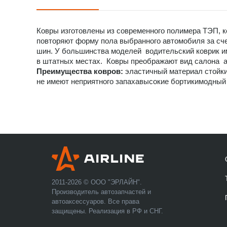
Ковры изготовлены из современного полимера ТЭП, 
повторяют форму пола выбранного автомобиля за сч
шин. У большинства моделей водительский коврик им
в штатных местах. Ковры преображают вид салона а
Преимущества ковров:
эластичный материал стойки
не имеют неприятного запахавысокие бортикимодный
2011-2026 © ООО "ЭРЛАЙН".
Производитель автозапчастей и
автоаксессуаров. Все права
защищены. Реализация в РФ и СНГ.