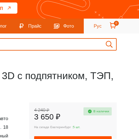
П
0
лог
Прайс
Фото
Рус
т, 3D с подпятником, ТЭП,
4 240 ₽
В наличии
3 650 ₽
авто
18
На складе Екатеринбург :
5 шт.
ный