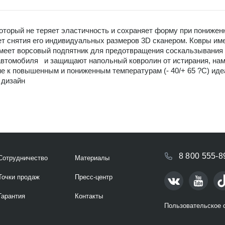
который не теряет эластичность и сохраняет форму при пониже
ет снятия его индивидуальных размеров 3D сканером. Ковры и
еет ворсовый подпятник для предотвращения соскальзывания н
втомобиля и защищают напольный ковролин от истирания, намок
е к повышенным и пониженным температурам (- 40/+ 65 ?С) иде
 дизайн
8 800 555-8
Сотрудничество
Материалы
Точки продаж
Пресс-центр
Гарантия
Контакты
Пользовательское 