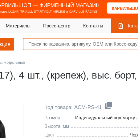
АРВИЛЬШОП — ФИРМЕННЫЙ МАГАЗИН
КАРВИЛЬШО
ендов
LUZAR, TRIALLI, STARTVOLT, AIRLINE и CARVILLE RACING
Материалы
Пресс-центр
Контакты
Ката
кция
ы модельные
-17), 4 шт., (крепеж), выс. бор
Код товара: ACM-PS-41
Размер
Индивидуальный под марку 
Высота, мм
Цвет
Чер