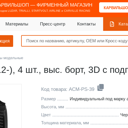
АРВИЛЬШОП — ФИРМЕННЫЙ МАГАЗИН
КАРВИЛЬШО
ендов
LUZAR, TRIALLI, STARTVOLT, AIRLINE и CARVILLE RACING
Материалы
Пресс-центр
Контакты
Ката
кция
ы модельные
2-), 4 шт., выс. борт, 3D с по
Код товара: ACM-PS-39
Размер
Индивидуальный под марку 
Высота, мм
Цвет
Чер
Толщина материала, мм