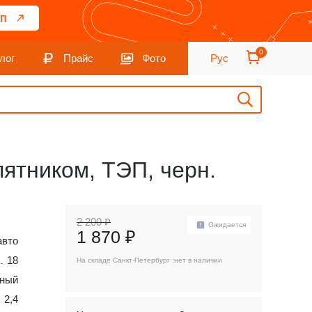
П
0
лог
Прайс
Фото
Рус
дпятником, ТЭП, черн.
2 200 ₽
Ожидается
1 870 ₽
авто
18
На складе Санкт-Петербург :
нет в наличии
ный
2,4