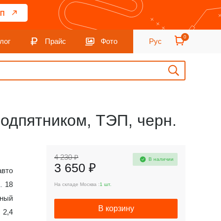
П
0
лог
Прайс
Фото
Рус
 подпятником, ТЭП, черн.
4 230 ₽
В наличии
3 650 ₽
авто
18
На складе Москва :
1 шт.
ный
В корзину
2,4