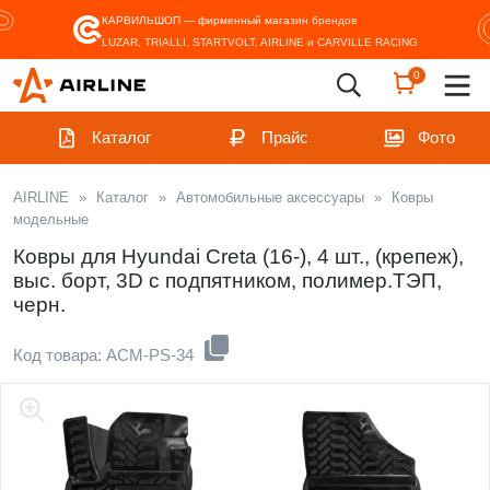
КАРВИЛЬШОП — фирменный магазин
брендов
LUZAR, TRIALLI, STARTVOLT, AIRLINE и CARVILLE RACING
0
Каталог
Прайс
Фото
AIRLINE
»
Каталог
»
Автомобильные аксессуары
»
Ковры
модельные
Ковры для Hyundai Creta (16-), 4 шт., (крепеж),
выс. борт, 3D с подпятником, полимер.ТЭП,
черн.
Код товара: ACM-PS-34