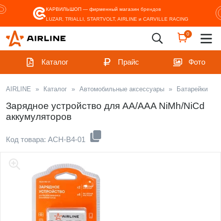
КАРВИЛЬШОП — фирменный магазин
брендов
LUZAR, TRIALLI, STARTVOLT, AIRLINE и CARVILLE RACING
0
Каталог
Прайс
Фото
AIRLINE
»
Каталог
»
Автомобильные аксессуары
»
Батарейки
Зарядное устройство для AA/AAA NiMh/NiCd
аккумуляторов
Код товара: ACH-B4-01