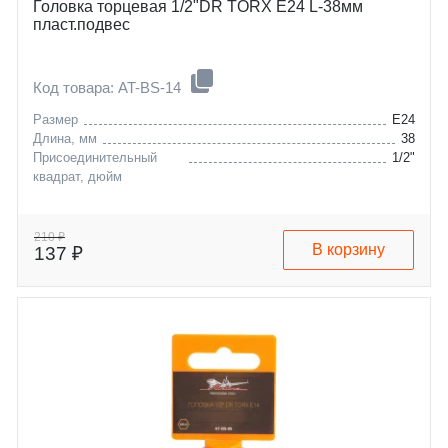
Головка торцевая 1/2"DR TORX E24 L-38мм
пласт.подвес
Код товара: AT-BS-14
Размер
E24
Длина, мм
38
Присоединительный
1/2"
квадрат, дюйм
210 ₽
В корзину
137 ₽