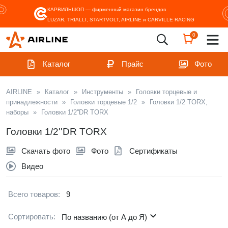
КАРВИЛЬШОП — фирменный магазин
брендов
LUZAR, TRIALLI, STARTVOLT, AIRLINE и CARVILLE RACING
0
Каталог
Прайс
Фото
AIRLINE
»
Каталог
»
Инструменты
»
Головки торцевые и
принадлежности
»
Головки торцевые 1/2
»
Головки 1/2 TORX,
наборы
»
Головки 1/2''DR TORX
Головки 1/2''DR TORX
Скачать фото
Фото
Сертификаты
Видео
Всего товаров:
9
Сортировать:
По названию (от А до Я)