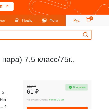
П
0
лог
Прайс
Фото
Рус
ара) 7,5 класс/75г.,
110 ₽
В наличии
61 ₽
XL
Нет
На складе Москва :
более 20 шт.
4