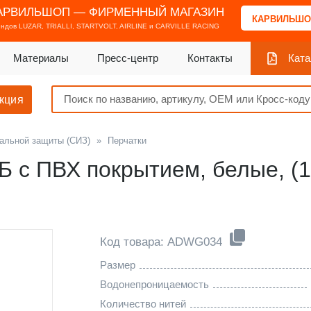
АРВИЛЬШОП — ФИРМЕННЫЙ МАГАЗИН
КАРВИЛЬШО
ендов
LUZAR, TRIALLI, STARTVOLT, AIRLINE и CARVILLE RACING
Материалы
Пресс-центр
Контакты
Ката
кция
альной защиты (СИЗ)
»
Перчатки
 с ПВХ покрытием, белые, (1 п
Код товара: ADWG034
Размер
Водонепроницаемость
Количество нитей