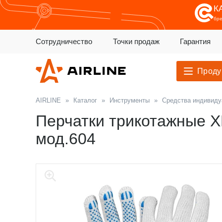
К
бр
Сотрудничество
Точки продаж
Гарантия
Проду
AIRLINE
»
Каталог
»
Инструменты
»
Средства индивиду
Перчатки трикотажные ХБ
мод.604