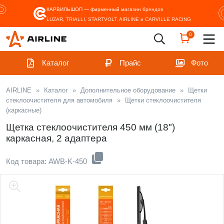
КАРВИЛЬШОП — фирменный магазин
брендов
LUZAR, TRIALLI, STARTVOLT, AIRLINE и CARVILLE RACING
0
Каталог
Прайс
Фото
AIRLINE
»
Каталог
»
Дополнительное оборудование
»
Щетки
стеклоочистителя для автомобиля
»
Щетки стеклоочистителя
(каркасные)
Щетка стеклоочистителя 450 мм (18")
каркасная, 2 адаптера
Код товара: AWB-K-450