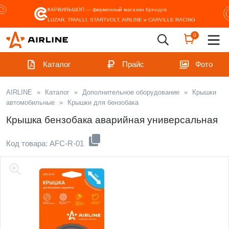
КАРВИЛЬШОП — фирменный магазин
брендов
LUZAR, TRIALLI, STARTVOLT, AIRLINE и CARVILLE RACING
0
Каталог
Прайс
Фото
AIRLINE
»
Каталог
»
Дополнительное оборудование
»
Крышки
автомобильные
»
Крышки для бензобака
Крышка бензобака аварийная универсальная
Код товара: AFC-R-01