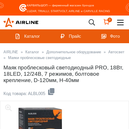
КАРВИЛЬШОП — фирменный магазин
брендов
LUZAR, TRIALLI, STARTVOLT, AIRLINE и CARVILLE RACING
0
Каталог
Прайс
Фото
AIRLINE
»
Каталог
»
Дополнительное оборудование
»
Автосвет
»
Маяки проблесковые светодиодные
Маяк проблесковый светодиодный PRO, 18Вт,
18LED, 12/24В, 7 режимов, болтовое
крепление, D-120мм, H-40мм
Код товара: ALBL005