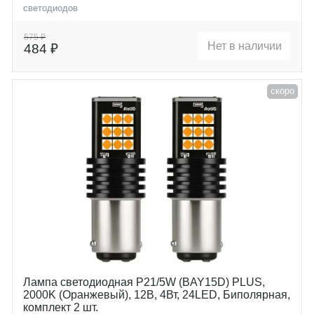
светодиодов
Цоколь
P21/5W (BAY15D)
575 ₽
Нет в наличии
484 ₽
скоро
Лампа светодиодная P21/5W (BAY15D) PLUS,
2000K (Оранжевый), 12В, 4Вт, 24LED, Биполярная,
комплект 2 шт.