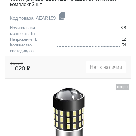
комплект 2 шт.
Код товара: AEAR159
Номинальная
6.8
мощность, Вт
Напряжение, В
12
Количество
54
светодиодов
Цоколь
P21/5W (BAY15D)
1 275 ₽
Нет в наличии
1 020 ₽
скоро