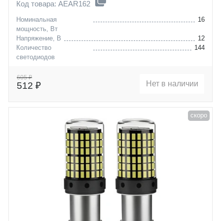
Код товара: AEAR162
Номинальная
16
мощность, Вт
Напряжение, В
12
Количество
144
светодиодов
Цоколь
P21/5W (BAY15D)
605 ₽
Нет в наличии
512 ₽
скоро