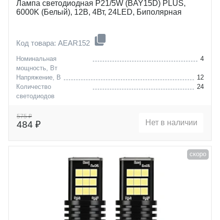
Лампа светодиодная P21/5W (BAY15D) PLUS,
6000K (Белый), 12В, 4Вт, 24LED, Биполярная
Код товара: AEAR152
Номинальная
4
мощность, Вт
Напряжение, В
12
Количество
24
светодиодов
Цоколь
P21/5W (BAY15D)
575 ₽
Нет в наличии
484 ₽
скоро