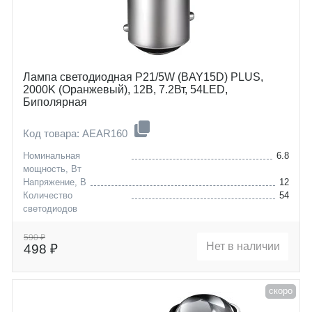
Лампа светодиодная P21/5W (BAY15D) PLUS,
2000K (Оранжевый), 12В, 7.2Вт, 54LED,
Биполярная
Код товара: AEAR160
Номинальная
6.8
мощность, Вт
Напряжение, В
12
Количество
54
светодиодов
Цоколь
P21/5W (BAY15D)
590 ₽
Нет в наличии
498 ₽
скоро