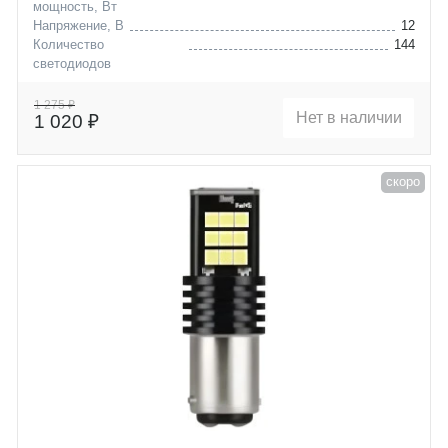
мощность, Вт
Напряжение, В
12
Количество
144
светодиодов
Цоколь
P21/5W (BAY15D)
1 275 ₽
Нет в наличии
1 020 ₽
скоро