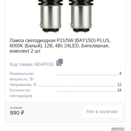
Лампа светодиодная P21/5W (BAY15D) PLUS,
6000K (Белый), 12В, 4Вт, 24LED, Биполярная,
комплект 2 шт.
Код товара: AEAR153
Номинальная
4
мощность, Вт
Напряжение, В
12
Количество
24
светодиодов
Цоколь
P21/5W (BAY15D)
1 240 ₽
Нет в наличии
990 ₽
скоро