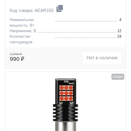
Код товара: AEAR155
Номинальная
4
мощность, Вт
Напряжение, В
12
Количество
24
светодиодов
Цоколь
P21/5W (BAY15D)
1 240 ₽
Нет в наличии
990 ₽
скоро