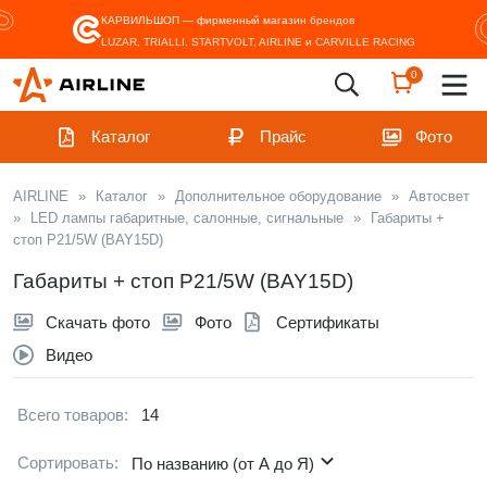
КАРВИЛЬШОП — фирменный магазин
брендов
LUZAR, TRIALLI, STARTVOLT, AIRLINE и CARVILLE RACING
0
Каталог
Прайс
Фото
AIRLINE
»
Каталог
»
Дополнительное оборудование
»
Автосвет
»
LED лампы габаритные, салонные, сигнальные
»
Габариты +
стоп P21/5W (BAY15D)
Габариты + стоп P21/5W (BAY15D)
Скачать фото
Фото
Сертификаты
Видео
Всего товаров:
14
Сортировать:
По названию (от А до Я)