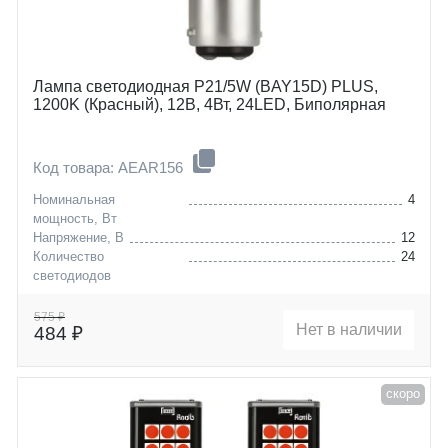
Лампа светодиодная P21/5W (BAY15D) PLUS,
1200K (Красный), 12В, 4Вт, 24LED, Биполярная
Код товара: AEAR156
Номинальная
4
мощность, Вт
Напряжение, В
12
Количество
24
светодиодов
Цоколь
P21/5W (BAY15D)
575 ₽
Нет в наличии
484 ₽
скоро