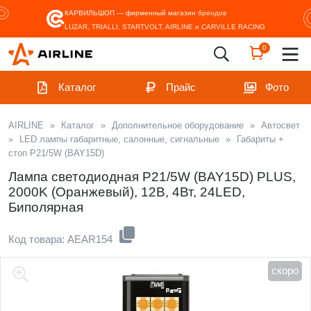
КАРВИЛЬШОП — фирменный магазин
брендов
LUZAR, TRIALLI, STARTVOLT, AIRLINE и CARVILLE RACING
0
Каталог
Прайс
Фото
AIRLINE
»
Каталог
»
Дополнительное оборудование
»
Автосвет
»
LED лампы габаритные, салонные, сигнальные
»
Габариты +
стоп P21/5W (BAY15D)
Лампа светодиодная P21/5W (BAY15D) PLUS,
2000K (Оранжевый), 12В, 4Вт, 24LED,
Биполярная
Код товара: AEAR154
скоро