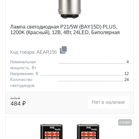
Лампа светодиодная P21/5W (BAY15D) PLUS,
1200K (Красный), 12В, 4Вт, 24LED, Биполярная
Код товара: AEAR156
Номинальная
4
мощность, Вт
Напряжение, В
12
Количество
24
светодиодов
Цоколь
P21/5W (BAY15D)
575 ₽
Нет в наличии
484 ₽
скоро