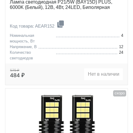
Лампа светодиодная P21/5W (BAY15D) PLUS,
6000K (Белый), 12В, 4Вт, 24LED, Биполярная
Код товара: AEAR152
Номинальная
4
мощность, Вт
Напряжение, В
12
Количество
24
светодиодов
Цоколь
P21/5W (BAY15D)
575 ₽
Нет в наличии
484 ₽
скоро