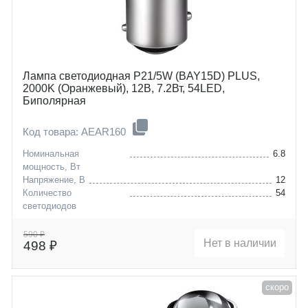
Лампа светодиодная P21/5W (BAY15D) PLUS,
2000K (Оранжевый), 12В, 7.2Вт, 54LED,
Биполярная
Код товара: AEAR160
Номинальная
6.8
мощность, Вт
Напряжение, В
12
Количество
54
светодиодов
Цоколь
P21/5W (BAY15D)
590 ₽
Нет в наличии
498 ₽
скоро