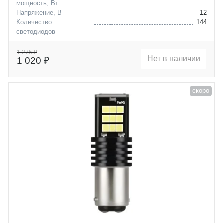
мощность, Вт
Напряжение, В
12
Количество
144
светодиодов
Цоколь
P21/5W (BAY15D)
1 275 ₽
Нет в наличии
1 020 ₽
скоро