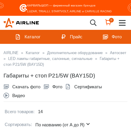
КАРВИЛЬШОП — фирменный магазин
брендов
LUZAR, TRIALLI, STARTVOLT, AIRLINE и CARVILLE RACING
0
Каталог
Прайс
Фото
AIRLINE
»
Каталог
»
Дополнительное оборудование
»
Автосвет
»
LED лампы габаритные, салонные, сигнальные
»
Габариты +
стоп P21/5W (BAY15D)
Габариты + стоп P21/5W (BAY15D)
Скачать фото
Фото
Сертификаты
Видео
Всего товаров:
14
Сортировать:
По названию (от А до Я)