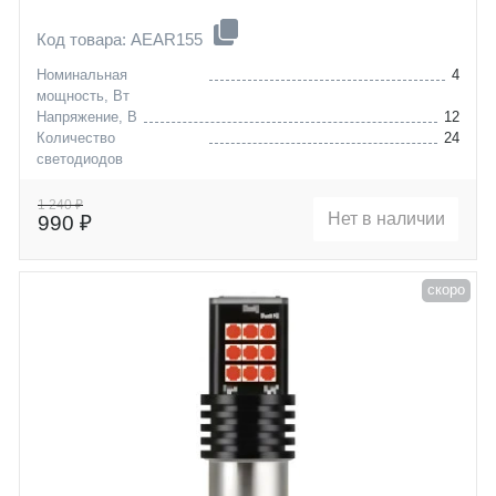
Код товара: AEAR155
Номинальная
4
мощность, Вт
Напряжение, В
12
Количество
24
светодиодов
Цоколь
P21/5W (BAY15D)
1 240 ₽
Нет в наличии
990 ₽
скоро