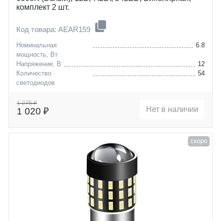
комплект 2 шт.
Код товара: AEAR159
Номинальная
6.8
мощность, Вт
Напряжение, В
12
Количество
54
светодиодов
Цоколь
P21/5W (BAY15D)
1 275 ₽
Нет в наличии
1 020 ₽
скоро