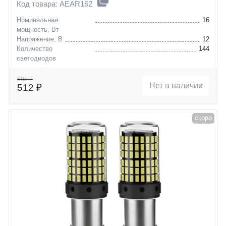
Код товара: AEAR162
Номинальная
16
мощность, Вт
Напряжение, В
12
Количество
144
светодиодов
Цоколь
P21/5W (BAY15D)
605 ₽
Нет в наличии
512 ₽
скоро