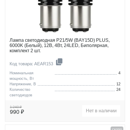
Лампа светодиодная P21/5W (BAY15D) PLUS,
6000K (Белый), 12В, 4Вт, 24LED, Биполярная,
комплект 2 шт.
Код товара: AEAR153
Номинальная
4
мощность, Вт
Напряжение, В
12
Количество
24
светодиодов
Цоколь
P21/5W (BAY15D)
1 240 ₽
Нет в наличии
990 ₽
скоро