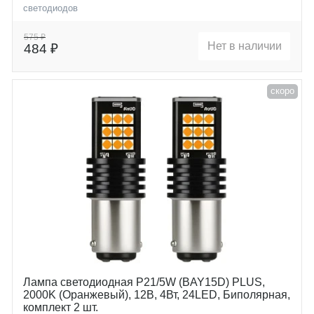
светодиодов
Цоколь
P21/5W (BAY15D)
575 ₽
Нет в наличии
484 ₽
скоро
Лампа светодиодная P21/5W (BAY15D) PLUS,
2000K (Оранжевый), 12В, 4Вт, 24LED, Биполярная,
комплект 2 шт.