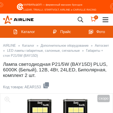
КАРВИЛЬШОП — фирменный магазин
брендов
LUZAR, TRIALLI, STARTVOLT, AIRLINE и CARVILLE RACING
0
Каталог
Прайс
Фото
AIRLINE
»
Каталог
»
Дополнительное оборудование
»
Автосвет
»
LED лампы габаритные, салонные, сигнальные
»
Габариты +
стоп P21/5W (BAY15D)
Лампа светодиодная P21/5W (BAY15D) PLUS,
6000K (Белый), 12В, 4Вт, 24LED, Биполярная,
комплект 2 шт.
Код товара: AEAR153
скоро