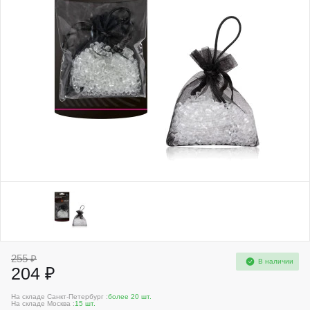
255 ₽
В наличии
204 ₽
На складе Санкт-Петербург :
более 20 шт.
На складе Москва :
15 шт.