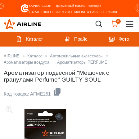
КАРВИЛЬШОП — фирменный магазин
брендов
LUZAR, TRIALLI, STARTVOLT, AIRLINE и CARVILLE RACING
0
Каталог
Прайс
Фото
AIRLINE
»
Каталог
»
Автомобильные аксессуары
»
Ароматизаторы воздуха
»
Ароматизаторы PERFUME
Ароматизатор подвесной "Мешочек с
гранулами Perfume" GUILTY SOUL
Код товара: AFME251