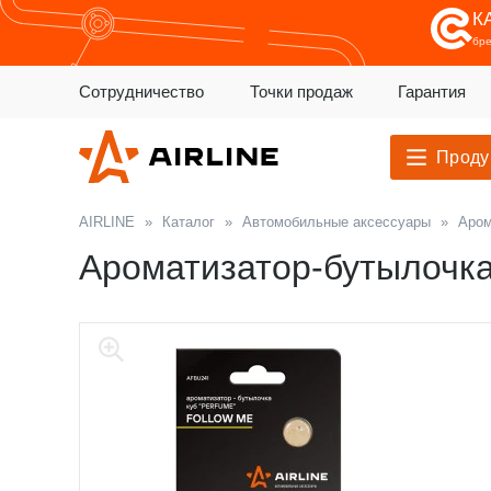
К
бр
Сотрудничество
Точки продаж
Гарантия
Проду
AIRLINE
»
Каталог
»
Автомобильные аксессуары
»
Аром
Ароматизатор-бутылочк