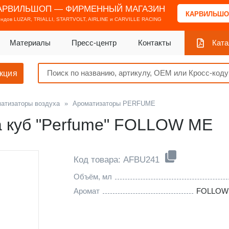
АРВИЛЬШОП — ФИРМЕННЫЙ МАГАЗИН
КАРВИЛЬШО
ендов
LUZAR, TRIALLI, STARTVOLT, AIRLINE и CARVILLE RACING
Материалы
Пресс-центр
Контакты
Ката
кция
атизаторы воздуха
»
Ароматизаторы PERFUME
а куб "Perfume" FOLLOW ME
Код товара: AFBU241
Объём, мл
Аромат
FOLLOW