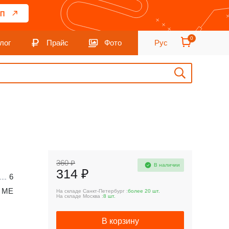
П
0
лог
Прайс
Фото
Рус
360 ₽
В наличии
314 ₽
6
 ME
На складе Санкт-Петербург :
более 20 шт.
На складе Москва :
8 шт.
В корзину