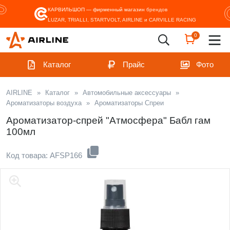
КАРВИЛЬШОП — фирменный магазин
брендов
LUZAR, TRIALLI, STARTVOLT, AIRLINE и CARVILLE RACING
0
Каталог
Прайс
Фото
AIRLINE
»
Каталог
»
Автомобильные аксессуары
»
Ароматизаторы воздуха
»
Ароматизаторы Спреи
Ароматизатор-спрей "Атмосфера" Бабл гам
100мл
Код товара: AFSP166