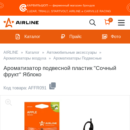
КАРВИЛЬШОП — фирменный магазин
брендов
LUZAR, TRIALLI, STARTVOLT, AIRLINE и CARVILLE RACING
0
Каталог
Прайс
Фото
AIRLINE
»
Каталог
»
Автомобильные аксессуары
»
Ароматизаторы воздуха
»
Ароматизаторы Подвесные
Ароматизатор подвесной пластик "Сочный
фрукт" Яблоко
Код товара: AFFR091