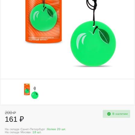
200 ₽
В наличии
161 ₽
На складе Санкт-Петербург :
более 20 шт.
На складе Москва :
18 шт.