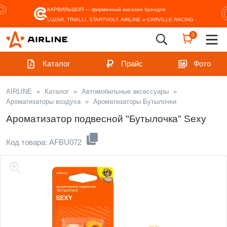
КАРВИЛЬШОП — фирменный магазин
брендов
LUZAR, TRIALLI, STARTVOLT, AIRLINE и CARVILLE RACING
0
Каталог
Прайс
Фото
AIRLINE
»
Каталог
»
Автомобильные аксессуары
»
Ароматизаторы воздуха
»
Ароматизаторы Бутылочки
Ароматизатор подвесной "Бутылочка" Sexy
Код товара: AFBU072