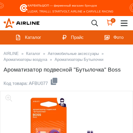
КАРВИЛЬШОП — фирменный магазин
брендов
LUZAR, TRIALLI, STARTVOLT, AIRLINE и CARVILLE RACING
0
Каталог
Прайс
Фото
AIRLINE
»
Каталог
»
Автомобильные аксессуары
»
Ароматизаторы воздуха
»
Ароматизаторы Бутылочки
Ароматизатор подвесной "Бутылочка" Boss
Код товара: AFBU077