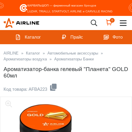
КАРВИЛЬШОП — фирменный магазин
брендов
LUZAR, TRIALLI, STARTVOLT, AIRLINE и CARVILLE RACING
0
Каталог
Прайс
Фото
AIRLINE
»
Каталог
»
Автомобильные аксессуары
»
Ароматизаторы воздуха
»
Ароматизаторы Банки
Ароматизатор-банка гелевый "Планета" GOLD
60мл
Код товара: AFBA223