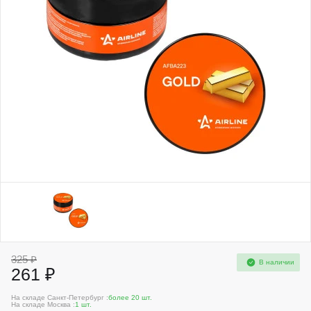
325 ₽
В наличии
261 ₽
На складе Санкт-Петербург :
более 20 шт.
На складе Москва :
1 шт.