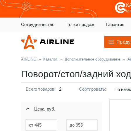
К
бр
Сотрудничество
Точки продаж
Гарантия
Проду
AIRLINE
»
Каталог
»
Дополнительное оборудование
»
А
Поворот/стоп/задний хо
Всего товаров:
2
Сортировать:
По назв
Цена, руб.