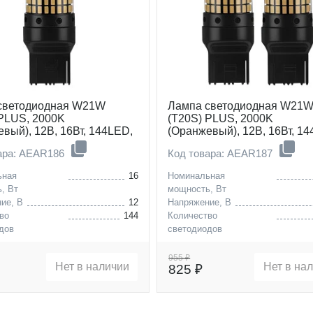
светодиодная W21W
Лампа светодиодная W21
 PLUS, 2000K
(T20S) PLUS, 2000K
вый), 12В, 16Вт, 144LED,
(Оранжевый), 12В, 16Вт, 1
рная
Биполярная, комплект 2 шт.
ара: AEAR186
Код товара: AEAR187
ьная
16
Номинальная
, Вт
мощность, Вт
ие, В
12
Напряжение, В
во
144
Количество
дов
светодиодов
W21W (T20S)
Цоколь
W21W
955 ₽
Нет в наличии
Нет в на
825 ₽