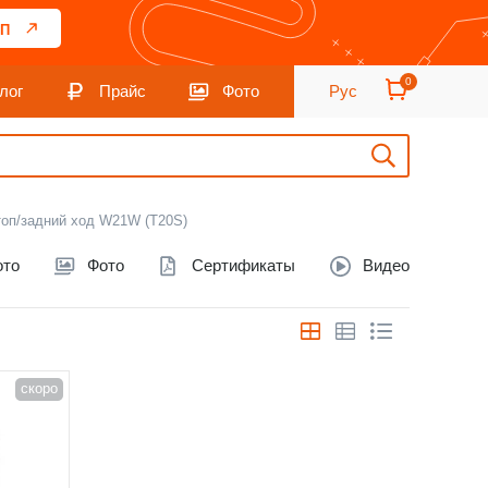
П
0
лог
Прайс
Фото
Рус
топ/задний ход W21W (T20S)
ото
Фото
Сертификаты
Видео
скоро