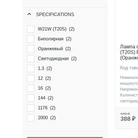
SPECIFICATIONS
W21W (T20S) (
2
)
Биполярная (
2
)
Лампа 
Оранжевый (
2
)
(T20S)
(Оранже
Светодиодная (
2
)
Биполя
Код тов
1.3 (
2
)
Номинал
12 (
2
)
мощность
16 (
2
)
Напряжен
Количест
144 (
2
)
светодио
Цоколь
1176 (
2
)
445 ₽
2000 (
2
)
388 ₽