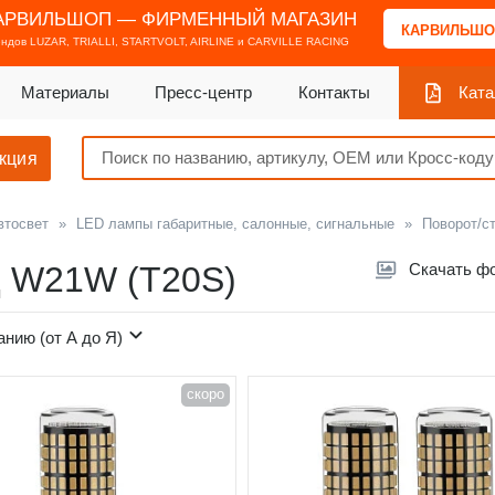
АРВИЛЬШОП — ФИРМЕННЫЙ МАГАЗИН
КАРВИЛЬШО
ендов
LUZAR, TRIALLI, STARTVOLT, AIRLINE и CARVILLE RACING
Материалы
Пресс-центр
Контакты
Ката
кция
втосвет
»
LED лампы габаритные, салонные, сигнальные
»
Поворот/с
д W21W (T20S)
Скачать ф
анию (от А до Я)
скоро