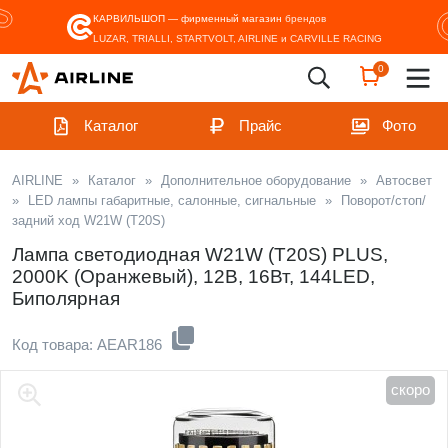
КАРВИЛЬШОП — фирменный магазин
брендов
LUZAR, TRIALLI, STARTVOLT, AIRLINE и CARVILLE RACING
0
Каталог
Прайс
Фото
AIRLINE
»
Каталог
»
Дополнительное оборудование
»
Автосвет
»
LED лампы габаритные, салонные, сигнальные
»
Поворот/стоп/
задний ход W21W (T20S)
Лампа светодиодная W21W (T20S) PLUS,
2000K (Оранжевый), 12В, 16Вт, 144LED,
Биполярная
Код товара: AEAR186
скоро