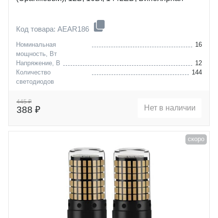
Код товара: AEAR186
Номинальная
16
мощность, Вт
Напряжение, В
12
Количество
144
светодиодов
Цоколь
W21W (T20S)
445 ₽
Нет в наличии
388 ₽
скоро