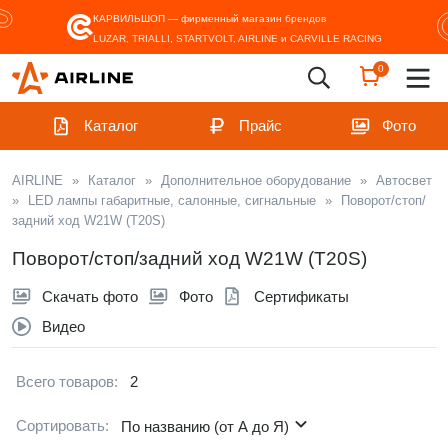
КАРВИЛЬШОП — фирменный магазин
брендов
LUZAR, TRIALLI, STARTVOLT, AIRLINE и CARVILLE RACING
0
Каталог
Прайс
Фото
AIRLINE
»
Каталог
»
Дополнительное оборудование
»
Автосвет
»
LED лампы габаритные, салонные, сигнальные
»
Поворот/стоп/
задний ход W21W (T20S)
Поворот/стоп/задний ход W21W (T20S)
Скачать фото
Фото
Сертификаты
Видео
Всего товаров:
2
Сортировать:
По названию (от А до Я)