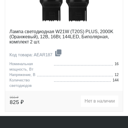
Лампа светодиодная W21W (T20S) PLUS, 2000K
(Оранжевый), 12В, 16Вт, 144LED, Биполярная,
комплект 2 шт.
Код товара: AEAR187
Номинальная
16
мощность, Вт
Напряжение, В
12
Количество
144
светодиодов
Цоколь
W21W (T20S)
955 ₽
Нет в наличии
825 ₽