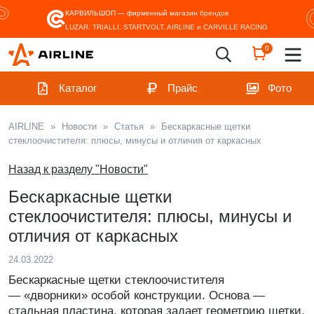
КАРВИЛЬШОП — фирменный магазин
брендов
LUZAR, TRIALLI, STARTVOLT, AIRLINE и CARVILLE RACING
0
Каталог
Прайс
Фото
AIRLINE
»
Новости
»
Статья
»
Бескаркасные щетки
стеклоочистителя: плюсы, минусы и отличия от каркасных
Назад к разделу "Новости"
Бескаркасные щетки
стеклоочистителя: плюсы, минусы и
отличия от каркасных
24.03.2022
Бескаркасные щетки стеклоочистителя
— «дворники» особой конструкции. Основа —
стальная пластина, которая задает геометрию щетки.