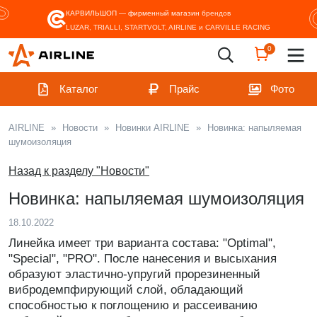
КАРВИЛЬШОП — фирменный магазин
брендов
LUZAR, TRIALLI, STARTVOLT, AIRLINE и CARVILLE RACING
0
Каталог
Прайс
Фото
AIRLINE
»
Новости
»
Новинки AIRLINE
»
Новинка: напыляемая
шумоизоляция
Назад к разделу "Новости"
Новинка: напыляемая шумоизоляция
18.10.2022
Линейка имеет три варианта состава: "Optimal",
"Special", "PRO". После нанесения и высыхания
образуют эластично-упругий прорезиненный
вибродемпфирующий слой, обладающий
способностью к поглощению и рассеиванию