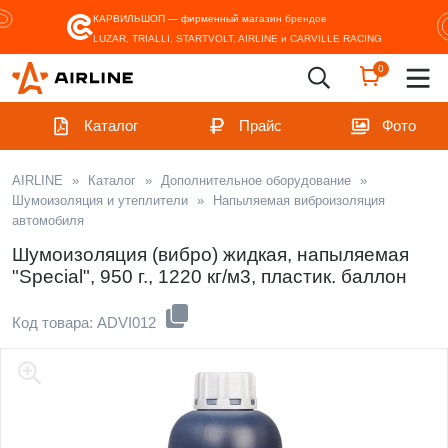
КАРВИЛЬШОП — фирменный магазин
брендов
LUZAR, TRIALLI, STARTVOLT, AIRLINE и CARVILLE RACING
0
Каталог
Прайс
Фото
AIRLINE
»
Каталог
»
Дополнительное оборудование
»
Шумоизоляция и утеплители
»
Напыляемая виброизоляция
автомобиля
Шумоизоляция (вибро) жидкая, напыляемая
"Special", 950 г., 1220 кг/м3, пластик. баллон
Код товара: ADVI012