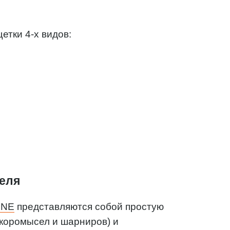
?
етки 4-х видов:
теля
INE
представляются собой простую
(коромысел и шарниров) и