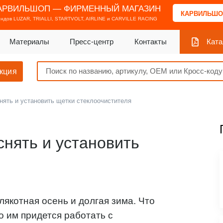
АРВИЛЬШОП — ФИРМЕННЫЙ МАГАЗИН
КАРВИЛЬШО
ендов
LUZAR, TRIALLI, STARTVOLT, AIRLINE и CARVILLE RACING
Материалы
Пресс-центр
Контакты
Ката
кция
снять и установить щетки стеклоочистителя
снять и установить
лякотная осень и долгая зима. Что
то им придется работать с