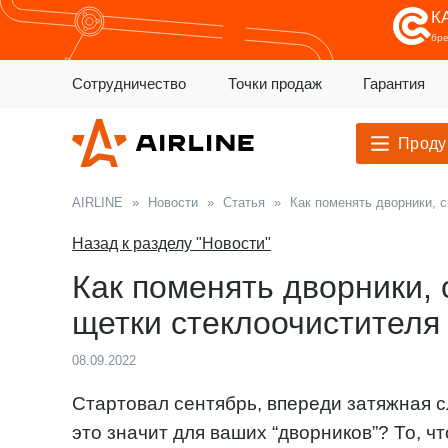
К
бр
Сотрудничество
Точки продаж
Гарантия
Проду
AIRLINE
»
Новости
»
Статья
»
Как поменять дворники, 
Назад к разделу "Новости"
Как поменять дворники, 
щетки стеклоочистителя
08.09.2022
Стартовал сентябрь, впереди затяжная с
это значит для ваших “дворников”? То, ч