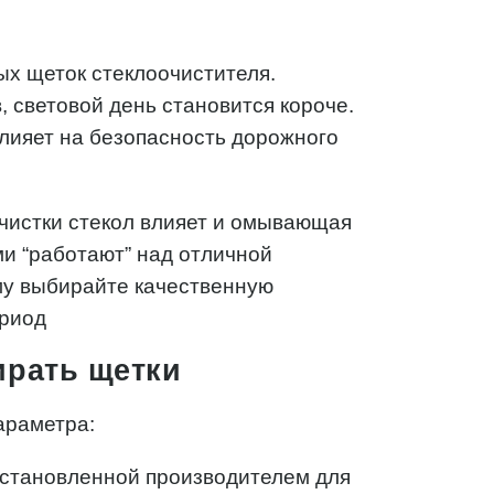
ых щеток стеклоочистителя.
 световой день становится короче.
влияет на безопасность дорожного
очистки стекол влияет и омывающая
ми “работают” над отличной
му выбирайте качественную
ериод
ирать щетки
араметра:
установленной производителем для