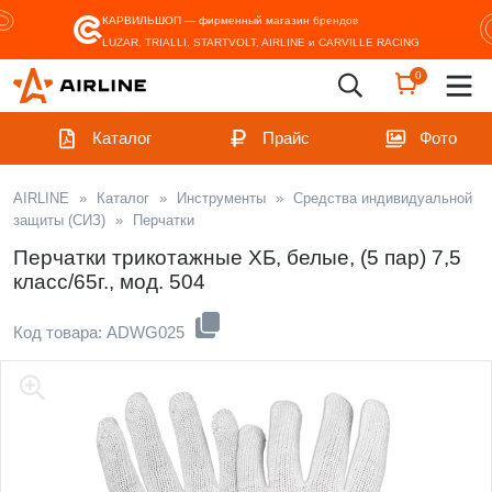
КАРВИЛЬШОП — фирменный магазин
брендов
LUZAR, TRIALLI, STARTVOLT, AIRLINE и CARVILLE RACING
0
Каталог
Прайс
Фото
AIRLINE
»
Каталог
»
Инструменты
»
Средства индивидуальной
защиты (СИЗ)
»
Перчатки
Перчатки трикотажные ХБ, белые, (5 пар) 7,5
класс/65г., мод. 504
Код товара: ADWG025