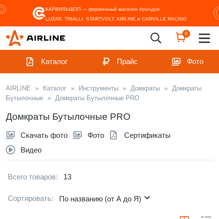
КАРВИЛЬШОП — фирменный магазин
брендов
LUZAR, TRIALLI, STARTVOLT, AIRLINE и CARVILLE RACING
0
Каталог
Прайс
Фото
AIRLINE
»
Каталог
»
Инструменты
»
Домкраты
»
Домкраты
Бутылочные
»
Домкраты Бутылочные PRO
Домкраты Бутылочные PRO
Скачать фото
Фото
Сертификаты
Видео
Всего товаров:
13
Сортировать:
По названию (от А до Я)